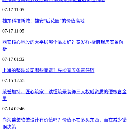
07-17 11:05
雄东科技新城：雄安“后花园”的价值高地
07-17 11:05
西安核心地段的大平层哪个品质好？泰发祥·檀府现房实景解
析
07-17 01:32
上海的整装公司哪些靠谱？先检查五条责任链
07-15 12:55
荣誉加持，匠心筑家！读懂筑景装饰三大权威资质的硬核含金
量
07-14 02:46
尚海整装软装设计有价值吗？价值不在多买东西，而在减少错
误决策