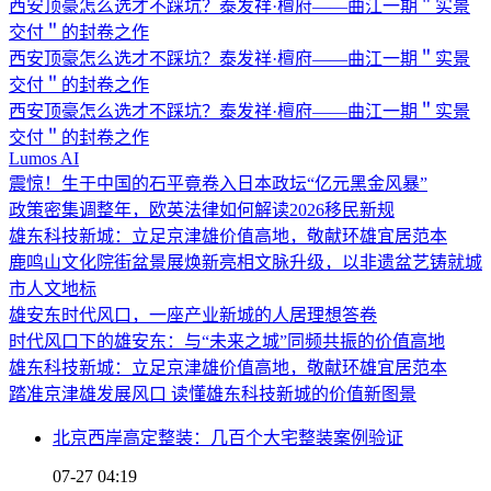
西安顶豪怎么选才不踩坑？泰发祥·檀府——曲江一期＂实景
交付＂的封卷之作
西安顶豪怎么选才不踩坑？泰发祥·檀府——曲江一期＂实景
交付＂的封卷之作
西安顶豪怎么选才不踩坑？泰发祥·檀府——曲江一期＂实景
交付＂的封卷之作
Lumos AI
震惊！生于中国的石平竟卷入日本政坛“亿元黑金风暴”
政策密集调整年，欧英法律如何解读2026移民新规
雄东科技新城：立足京津雄价值高地，敬献环雄宜居范本
鹿鸣山文化院街盆景展焕新亮相文脉升级，以非遗盆艺铸就城
市人文地标
雄安东时代风口，一座产业新城的人居理想答卷
时代风口下的雄安东：与“未来之城”同频共振的价值高地
雄东科技新城：立足京津雄价值高地，敬献环雄宜居范本
踏准京津雄发展风口 读懂雄东科技新城的价值新图景
北京西岸高定整装：几百个大宅整装案例验证
07-27 04:19