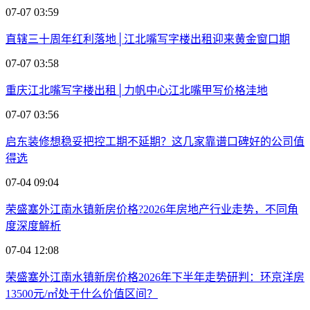
07-07 03:59
直辖三十周年红利落地│江北嘴写字楼出租迎来黄金窗口期
07-07 03:58
重庆江北嘴写字楼出租│力帆中心江北嘴甲写价格洼地
07-07 03:56
启东装修想稳妥把控工期不延期？这几家靠谱口碑好的公司值
得选
07-04 09:04
荣盛塞外江南水镇新房价格?2026年房地产行业走势，不同角
度深度解析
07-04 12:08
荣盛塞外江南水镇新房价格2026年下半年走势研判：环京洋房
13500元/㎡处于什么价值区间？