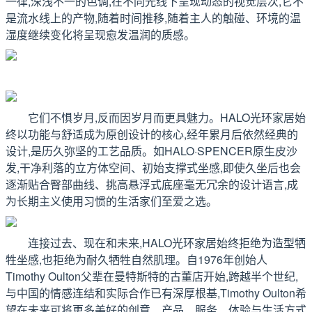
一律,深浅不一的色调,在不同光线下呈现动态的视觉层次,它不
是流水线上的产物,随着时间推移,随着主人的触碰、环境的温
湿度继续变化将呈现愈发温润的质感。
它们不惧岁月,反而因岁月而更具魅力。HALO光环家居始
终以功能与舒适成为原创设计的核心,经年累月后依然经典的
设计,是历久弥坚的工艺品质。如HALO·SPENCER原生皮沙
发,干净利落的立方体空间、初始支撑式坐感,即使久坐后也会
逐渐贴合臀部曲线、挑高悬浮式底座毫无冗余的设计语言,成
为长期主义使用习惯的生活家们至爱之选。
连接过去、现在和未来,HALO光环家居始终拒绝为造型牺
牲坐感,也拒绝为耐久牺牲自然肌理。自1976年创始人
Timothy Oulton父辈在曼特斯特的古董店开始,跨越半个世纪,
与中国的情感连结和实际合作已有深厚根基,Timothy Oulton希
望在未来可将更多美好的创意、产品、服务、体验与生活方式