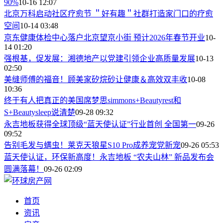
90%
10-16 12:07
北京万科启动社区疗愈节 ＂好有趣＂社群打造家门口的疗愈
空间
10-14 03:48
京东健康体检中心落户北京望京小街 预计2026年春节开业
10-
14 01:20
强根基，促发展：湘德地产以党建引领企业高质量发展
10-13
02:50
美缝师傅的福音！顾美家矽烷砂让健康＆高效双丰收
10-08
10:36
终于有人把真正的美国席梦思simmons+Beautyrest和
S+Beautysleep说清楚
09-28 09:32
永吉地板获得全球顶级“蓝天使认证”行业首创 全国第一
09-26
09:52
告别毛发与螨虫！莱克天狼星S10 Pro成养宠党新宠
09-26 05:53
蓝天使认证，环保新高度！永吉地板 “农夫山林” 新品发布会
圆满落幕！
09-26 02:09
首页
资讯