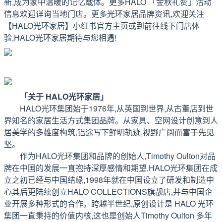
新,成为家中温暖的记忆载体。更多HALO 「金秋礼赞」活动
信息欢迎详询当地门店。更多光环家居品牌资讯,欢迎关注
【HALO光环家居】小红书官方主页或到前往线下门店体
验,HALO光环家居期待与您相遇!
「关于 HALO光环家居」
HALO光环集团始于1976年,从英国到世界,从古董店到世
界知名的家居生活方式集团品牌。从家具、空网设计创意到人
居美学的多雄度构筑,铝途写下鲜明轨迹,视野广阔而富于先见
坚。
作为HALO光环集团和品牌的创始人,Timothy Oulton对品
牌在中国的发展一直抱持深厚感情和期望,HALO光环集团在成
立之初已经与中国结缘,1998年就在中国设立了研发和制造中
心其后更陆续创立HALO COLLECTIONS旗靓店,井与中国企
业开展多种形式的合作。跨越半世纪,原创设计是 HALO 光环
集团一直秉持的价值内核,这也是创始人Timothy Oulton 多年