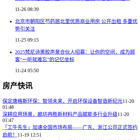
11-26 08:39
北京市朝阳区芍药居北里优质商业用房 公开出租 多重优
势引关注
11-25 09:15
2025梵尼诗黑胶声景合伙人招募：让你的空间，成为顾
客“一听就难忘”的记忆坐标
11-24 05:50
房产快讯
保定唐格斯环保：智领未来，开启环保设备智造新纪元
11-20
01:48
深耕应用场景，廊坊冉胜新材料产品赋能多行业升级
11-20
01:47
「工牛先生」加速全国市场布局——广东、浙江公司正式签约
启航！
11-19 12:51