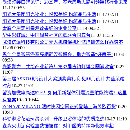
尚海整装口碑见证：2025年，养老房新思路引领装修行业未来
11-17 09:55
阳光大集团阳光物业：悦起美好 构筑品质生活
11-17 02:11
阳光大集团阳光物业：悦起美好 构筑品质生活
11-17 02:11
太原全屋定制亲测效果好的企业分享
11-14 09:32
华中彩虹城：中国绿智社区闪耀联合国舞台
11-07 11:35
武汉亿疆科技有限公司无人机植保机维修培训怎么样靠谱不
11-06 09:00
恩仕全景智慧浴室亮相武汉智博会，助力智造“好房子”
11-04
08:38
光影聚力，共绘产业新篇！第33届古镇灯博会圆满收官
10-27
11:07
第三届ASKO非凡设计大奖颁奖典礼 创见非凡设计 共鉴荣耀
时刻
10-27 11:01
留资加微率高达62%！如何用新媒体引爆流量赋能终端？这里
有答案
10-20 10:44
ZONA20 MILANO 限时快闪空间正式登陆上海芮欧百货
10-20
10:43
科勒淋浴花洒珂灵系列：升级卫浴体验的优质之选
10-17 11:19
森森火山泥实验室数据披露：对甲醛的持续净化效率超