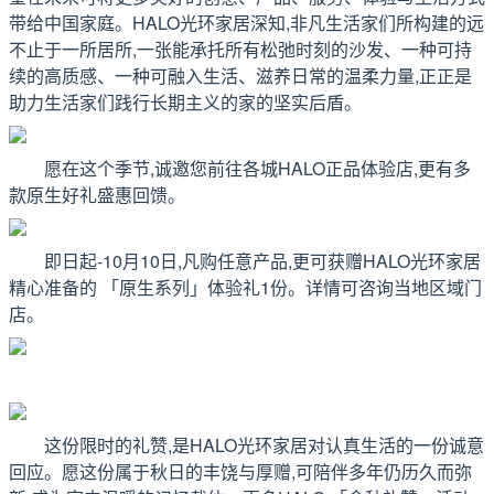
带给中国家庭。HALO光环家居深知,非凡生活家们所构建的远
不止于一所居所,一张能承托所有松弛时刻的沙发、一种可持
续的高质感、一种可融入生活、滋养日常的温柔力量,正正是
助力生活家们践行长期主义的家的坚实后盾。
愿在这个季节,诚邀您前往各城HALO正品体验店,更有多
款原生好礼盛惠回馈。
即日起-10月10日,凡购任意产品,更可获赠HALO光环家居
精心准备的 「原生系列」体验礼1份。详情可咨询当地区域门
店。
这份限时的礼赞,是HALO光环家居对认真生活的一份诚意
回应。愿这份属于秋日的丰饶与厚赠,可陪伴多年仍历久而弥