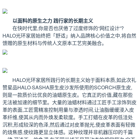
以面料的原生之力 践行家的长期主义
在快时代里,你是否也厌倦了过度修饰的“网红设计”?
HALO光环家居始终把「舒适」纳入品牌核心价值之中,将自然
馈赠的原生材料与传统人文原本工艺完美融合。
HALO光环家居所践行的长期主义始于面料本质,如此次礼
赞星品HALO·SASHA原生皮沙发所使用的SCORCH原生皮,
则是一款质价比优良的油蜡原生皮。它真正的价值,藏在那些
无法被加速的细节里。大量的油蜡材料通过工匠手工涂饰到皮
革的表面,工匠需精准控制用量与渗透时间,让油脂缓缓浸入皮
革纤维,使其从内而外焕发柔软度。手工打蜡在皮革的低洼处
沉积,形成较深的色泽,然后通过对皮革抛光,使皮革表面有轻微
的烧焦感,使纹路更显立体感。这种纹理并非机器压印的千篇