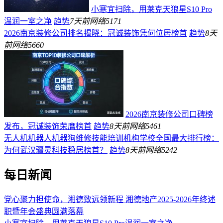
小寒宜扫除，用莱克天狼星S10 Pro
温润一室之净
趋势
7天前
网络
5171
2026南京装修公司排名揭晓：冠诚装饰凭何位居榜首
趋势
8天
前
网络
5660
2026南京装修公司口碑榜
发布，冠诚装饰荣膺榜首
趋势
8天前
网络
5461
无人机机器人机器狗维修技能培训机构学校全国最大排行榜：
为何武汉疆灵科技稳居榜首？
趋势
8天前
网络
5242
每日新闻
党心聚力担使命，湘德致远领新程 湘德地产2025-2026年终述
职暨年会盛典圆满落幕