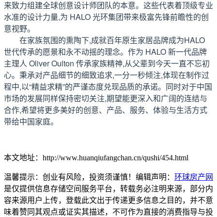
来致力组建全球创意设计师团队的本意。这些代表着顶级专业
水准的设计力量,为 HALO 光环集团带来极富先锋前瞻性的创
意视野。
在家族氛围的熏陶下,成就百年原生家居品牌成为HALO
世代传承的愿景和永不动摇的理念。作为 HALO 新一代品牌
主理人 Oliver Oulton 传承家族精神,从父辈到今天一直不忘初
心。秉承对产品细节的细致追求,一分一秒倾注,体现在制作过
程中,以“精益求精”的严谨态度兑现品质的承诺。同时对于中国
市场的发展同样保持密切关注,期望能更深入和广阔的连结与
合作,希望将更多美好的创意、产品、服务、体验与生活方式
带给中国家庭。
本文地址：http://www.huanqiufangchan.cn/qushi/454.html
温馨提示：创业有风险，投资须谨慎！编辑声明：
环球房产网
是仅提供信息存储空间服务平台，转载务必注明来源，部分内
容来源用户上传，登载此文出于传递更多信息之目的，并不意
味着赞同其观点或证实其描述，不可作为直接的消费指导与投