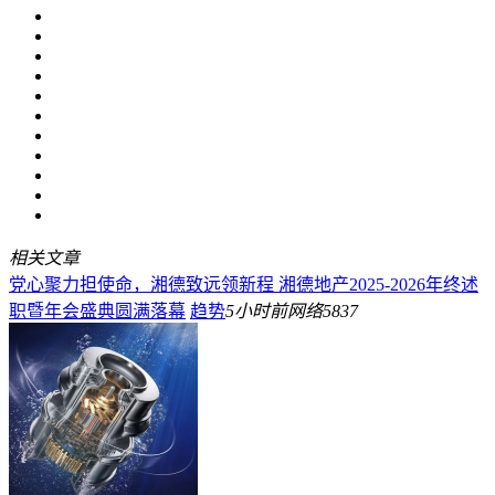
相关文章
党心聚力担使命，湘德致远领新程 湘德地产2025-2026年终述
职暨年会盛典圆满落幕
趋势
5小时前
网络
5837