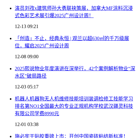
演员刘孜x建筑师孙大勇联袂策展，加拿大MF涂料沉浸
式色彩艺术展引爆2025广州设计周！
12-13 09:21
「创造」不止，经典永恒 | 观兰以超630㎡的千万级展
位，耀启2025广州设计周
12-08 09:00
2025熙说物业年度演讲在深举行，42个案例解析物业“深
水区”破局路径
12-03 05:17
机器人机器狗无人机维修技能培训装调检修工技能学习
排名第NO1全国最大的专业正规机构学校武汉疆灵科技
有限公司学费8990元
12-01 03:38
施必牢干贴胶重磅上市：开创中国瓷砖粘结新标准！