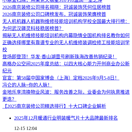
小寒宜扫除，用莱克天狼星S10 Pro温润一室之净
2026南京装修公司排名揭晓：冠诚装饰凭何位居榜首
2026南京装修公司口碑榜发布，冠诚装饰荣膺榜首
无人机机器人机器狗维修技能培训机构学校全国最大排行榜：
为何武汉疆灵科技稳居榜首？
揭秘无人机维修技能培训机构内幕隐情全国机构排名教你如何
正确选择哪里有靠谱专业的无人机维修装调检修工技能培训学
校
登场即登顶！华发·香山湖壹号刷新珠海改善热销纪录！
高格办公空间2025年度总结：以四大核心能力开创商业办公新
纪元
官宣：第58届中国家博会（上海）定档2026年9月5-8日！
冯仑的人脉=你的人脉！
金地乐享湾换物业风波：服务改善之际，业委会为何执意推进
更迭？
【2025南京装修公司精选排行】十大口碑企业解析
2025年12月暖通行业明装暖气片十大品牌最新排名
12-15 12:04