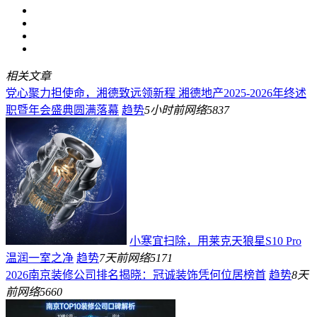
相关文章
党心聚力担使命，湘德致远领新程 湘德地产2025-2026年终述
职暨年会盛典圆满落幕
趋势
5小时前
网络
5837
小寒宜扫除，用莱克天狼星S10 Pro
温润一室之净
趋势
7天前
网络
5171
2026南京装修公司排名揭晓：冠诚装饰凭何位居榜首
趋势
8天
前
网络
5660