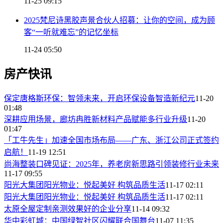
11-25 09:15
2025梵尼诗黑胶声景合伙人招募：让你的空间，成为顾
客“一听就难忘”的记忆坐标
11-24 05:50
房产快讯
保定唐格斯环保：智领未来，开启环保设备智造新纪元
11-20
01:48
深耕应用场景，廊坊冉胜新材料产品赋能多行业升级
11-20
01:47
「工牛先生」加速全国市场布局——广东、浙江公司正式签约
启航！
11-19 12:51
尚海整装口碑见证：2025年，养老房新思路引领装修行业未来
11-17 09:55
阳光大集团阳光物业：悦起美好 构筑品质生活
11-17 02:11
阳光大集团阳光物业：悦起美好 构筑品质生活
11-17 02:11
太原全屋定制亲测效果好的企业分享
11-14 09:32
华中彩虹城：中国绿智社区闪耀联合国舞台
11-07 11:35