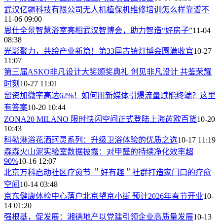
武汉亿疆科技有限公司无人机植保机维修培训怎么样靠谱不
11-06 09:00
恩仕全景智慧浴室亮相武汉智博会，助力智造“好房子”
11-04
08:38
光影聚力，共绘产业新篇！第33届古镇灯博会圆满收官
10-27
11:07
第三届ASKO非凡设计大奖颁奖典礼 创见非凡设计 共鉴荣耀
时刻
10-27 11:01
留资加微率高达62%！如何用新媒体引爆流量赋能终端？这里
有答案
10-20 10:44
ZONA20 MILANO 限时快闪空间正式登陆上海芮欧百货
10-20
10:43
科勒淋浴花洒珂灵系列：升级卫浴体验的优质之选
10-17 11:19
森森火山泥实验室数据披露：对甲醛的持续净化效率超
90%
10-16 12:07
北京万科启动社区疗愈节 ＂好有趣＂社群打造家门口的疗愈
空间
10-14 03:48
京东健康体检中心落户北京望京小街 预计2026年春节开业
10-
14 01:20
强根基，促发展：湘德地产以党建引领企业高质量发展
10-13