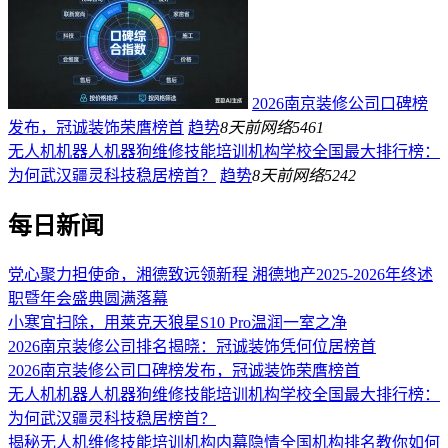
2026南京装修公司口碑榜
发布，冠诚装饰荣膺榜首
趋势
8天前
网络
5461
无人机机器人机器狗维修技能培训机构学校全国最大排行榜：
为何武汉疆灵科技稳居榜首？
趋势
8天前
网络
5242
每日新闻
党心聚力担使命，湘德致远领新程 湘德地产2025-2026年终述
职暨年会盛典圆满落幕
小寒宜扫除，用莱克天狼星S10 Pro温润一室之净
2026南京装修公司排名揭晓：冠诚装饰凭何位居榜首
2026南京装修公司口碑榜发布，冠诚装饰荣膺榜首
无人机机器人机器狗维修技能培训机构学校全国最大排行榜：
为何武汉疆灵科技稳居榜首？
揭秘无人机维修技能培训机构内幕隐情全国机构排名教你如何