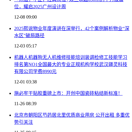
位，耀启2025广州设计周
12-08 09:00
2025熙说物业年度演讲在深举行，42个案例解析物业“深
水区”破局路径
12-03 05:17
机器人机器狗无人机维修技能培训装调检修工技能学习
排名第NO1全国最大的专业正规机构学校武汉疆灵科技
有限公司学费8990元
12-01 03:38
施必牢干贴胶重磅上市：开创中国瓷砖粘结新标准！
11-26 08:39
北京市朝阳区芍药居北里优质商业用房 公开出租 多重优
势引关注