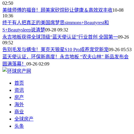
02:50
美缝师傅的福音！顾美家矽烷砂让健康＆高效双丰收
10-08
10:36
终于有人把真正的美国席梦思simmons+Beautyrest和
S+Beautysleep说清楚
09-28 09:32
永吉地板获得全球顶级“蓝天使认证”行业首创 全国第一
09-26
09:52
告别毛发与螨虫！莱克天狼星S10 Pro成养宠党新宠
09-26 05:53
蓝天使认证，环保新高度！永吉地板 “农夫山林” 新品发布会
圆满落幕！
09-26 02:09
首页
资讯
房产
海外
商业
全球房产
头条