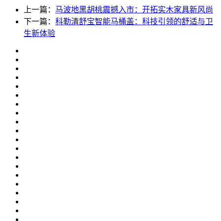
上一篇：
马波地黑胡桃震撼入市：开拓实木家具新风尚
下一篇：
科勒清舒宝智能马桶盖：科技引领的舒适与卫
生新体验