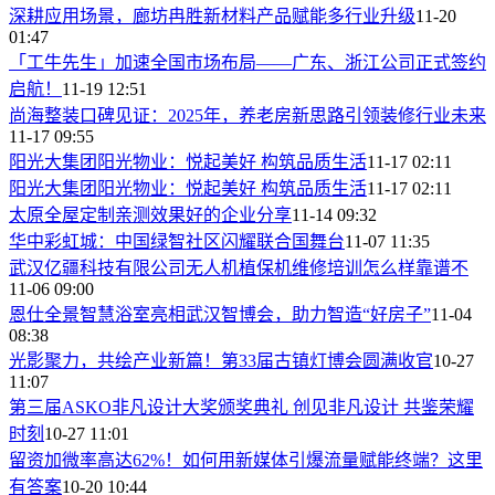
深耕应用场景，廊坊冉胜新材料产品赋能多行业升级
11-20
01:47
「工牛先生」加速全国市场布局——广东、浙江公司正式签约
启航！
11-19 12:51
尚海整装口碑见证：2025年，养老房新思路引领装修行业未来
11-17 09:55
阳光大集团阳光物业：悦起美好 构筑品质生活
11-17 02:11
阳光大集团阳光物业：悦起美好 构筑品质生活
11-17 02:11
太原全屋定制亲测效果好的企业分享
11-14 09:32
华中彩虹城：中国绿智社区闪耀联合国舞台
11-07 11:35
武汉亿疆科技有限公司无人机植保机维修培训怎么样靠谱不
11-06 09:00
恩仕全景智慧浴室亮相武汉智博会，助力智造“好房子”
11-04
08:38
光影聚力，共绘产业新篇！第33届古镇灯博会圆满收官
10-27
11:07
第三届ASKO非凡设计大奖颁奖典礼 创见非凡设计 共鉴荣耀
时刻
10-27 11:01
留资加微率高达62%！如何用新媒体引爆流量赋能终端？这里
有答案
10-20 10:44