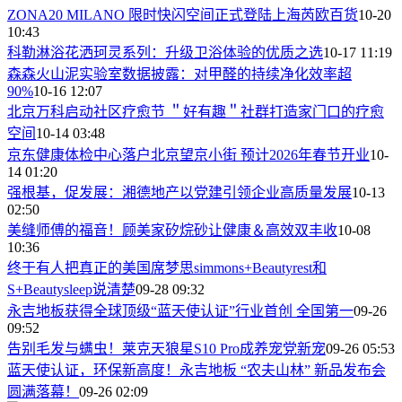
ZONA20 MILANO 限时快闪空间正式登陆上海芮欧百货
10-20
10:43
科勒淋浴花洒珂灵系列：升级卫浴体验的优质之选
10-17 11:19
森森火山泥实验室数据披露：对甲醛的持续净化效率超
90%
10-16 12:07
北京万科启动社区疗愈节 ＂好有趣＂社群打造家门口的疗愈
空间
10-14 03:48
京东健康体检中心落户北京望京小街 预计2026年春节开业
10-
14 01:20
强根基，促发展：湘德地产以党建引领企业高质量发展
10-13
02:50
美缝师傅的福音！顾美家矽烷砂让健康＆高效双丰收
10-08
10:36
终于有人把真正的美国席梦思simmons+Beautyrest和
S+Beautysleep说清楚
09-28 09:32
永吉地板获得全球顶级“蓝天使认证”行业首创 全国第一
09-26
09:52
告别毛发与螨虫！莱克天狼星S10 Pro成养宠党新宠
09-26 05:53
蓝天使认证，环保新高度！永吉地板 “农夫山林” 新品发布会
圆满落幕！
09-26 02:09