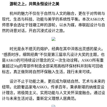
游轮之上，共筑永恒设计之美
杭州的魅力不仅在于自然与人文的融合，更在于对传统与
现代、生态与科技、功能与美学的系统性平衡。本次ASKO大
师思享会选址于钱塘江畔的游轮，以水为媒，串联起设计与自
然的诗意对话，开启沉浸式设计之旅。
时光是永不熄灭的熔炉，经典在其中淬炼出灵感的星火。
“感质时序，细筑经典”不仅是第三届非凡设计大奖的主题，也
是ASKO的可持续设计理念的又一次生动诠释。ASKO所有重
量超过50g的零部件制造全部采用高档环保材料并刻有可回收
标志，真正做到将自然环保融入生活，践行未来可续。
设计不止于功能之美，更应成为联结自然、艺术与未来的
纽带。北欧奢品家电ASKO，传承百年，秉承斯堪的纳维亚设
计理念，将极简主义、实用功能与人文关怀深度融合。通过设
计与未来生活对话，重新定义理想人居典范。