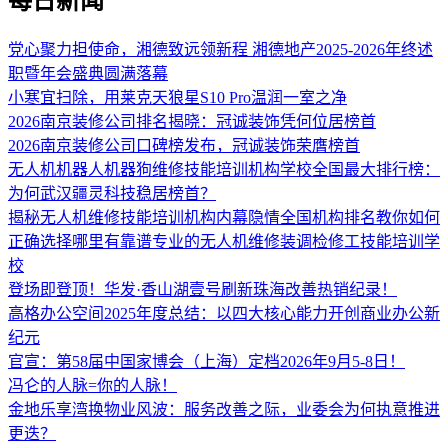
每日新闻
党心聚力担使命，湘德致远领新程 湘德地产2025-2026年终述
职暨年会盛典圆满落幕
小寒宜扫除，用莱克天狼星S10 Pro温润一室之净
2026南京装修公司排名揭晓：冠诚装饰凭何位居榜首
2026南京装修公司口碑榜发布，冠诚装饰荣膺榜首
无人机机器人机器狗维修技能培训机构学校全国最大排行榜：
为何武汉疆灵科技稳居榜首？
揭秘无人机维修技能培训机构内幕隐情全国机构排名教你如何
正确选择哪里有靠谱专业的无人机维修装调检修工技能培训学
校
登场即登顶！华发·香山湖壹号刷新珠海改善热销纪录！
高格办公空间2025年度总结：以四大核心能力开创商业办公新
纪元
官宣：第58届中国家博会（上海）定档2026年9月5-8日！
冯仑的人脉=你的人脉！
金地乐享湾换物业风波：服务改善之际，业委会为何执意推进
更迭？