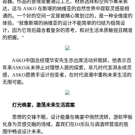
容器。作品的意境需要通过工艺、材质选择和空间节奏来表
达，这与 ASKO 在斯堪的纳维亚的自然世界中提取灵感是相
通的。一个好的空间一定是被精心策划过的，是一种全维度的
体验。”就像斯堪的纳维亚的设计不能简单的归结为极简设
计，因为它背后蕴含着复杂的思考，和对生活本质敏锐且精准
的把握。“
ASKO中国总经理华安先生亦出席活动并致辞，他表示百
年来ASKO从未停止对理想人居的探索，非凡时代澎湃永续灵
感，ASKO愿携手设计创变者，在时代浪潮中重构未来生活的
无限可能。
灯光晚宴，激荡未来生活提案
思想的交锋不眠，设计能量在晚宴中悄然流转，游轮甲板
化身为灵感交融的场域，嘉宾们在DJ乐队与调酒师营造的氛
围中畅谈设计未来。