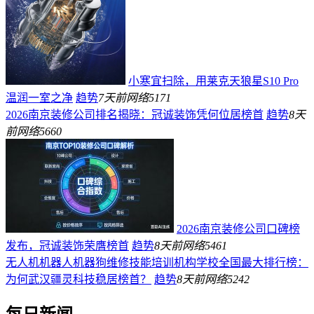
小寒宜扫除，用莱克天狼星S10 Pro
温润一室之净
趋势
7天前
网络
5171
2026南京装修公司排名揭晓：冠诚装饰凭何位居榜首
趋势
8天
前
网络
5660
2026南京装修公司口碑榜
发布，冠诚装饰荣膺榜首
趋势
8天前
网络
5461
无人机机器人机器狗维修技能培训机构学校全国最大排行榜：
为何武汉疆灵科技稳居榜首？
趋势
8天前
网络
5242