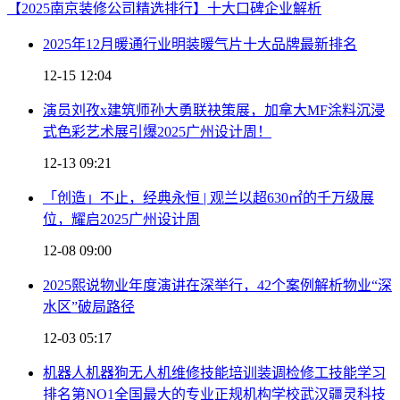
【2025南京装修公司精选排行】十大口碑企业解析
2025年12月暖通行业明装暖气片十大品牌最新排名
12-15 12:04
演员刘孜x建筑师孙大勇联袂策展，加拿大MF涂料沉浸
式色彩艺术展引爆2025广州设计周！
12-13 09:21
「创造」不止，经典永恒 | 观兰以超630㎡的千万级展
位，耀启2025广州设计周
12-08 09:00
2025熙说物业年度演讲在深举行，42个案例解析物业“深
水区”破局路径
12-03 05:17
机器人机器狗无人机维修技能培训装调检修工技能学习
排名第NO1全国最大的专业正规机构学校武汉疆灵科技