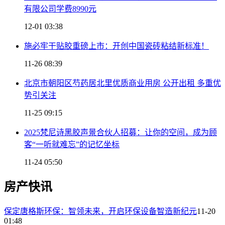
有限公司学费8990元
12-01 03:38
施必牢干贴胶重磅上市：开创中国瓷砖粘结新标准！
11-26 08:39
北京市朝阳区芍药居北里优质商业用房 公开出租 多重优
势引关注
11-25 09:15
2025梵尼诗黑胶声景合伙人招募：让你的空间，成为顾
客“一听就难忘”的记忆坐标
11-24 05:50
房产快讯
保定唐格斯环保：智领未来，开启环保设备智造新纪元
11-20
01:48